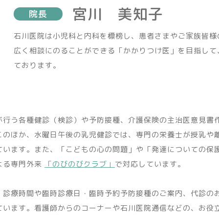
宮川 美知子
院長
石川医院は小児科と内科を標榜し、患者さまやご家族皆様
広く相談にのることができる「かかりつけ医」を目指して
ております。
が行う各種健診（検診）や予防接種、介護保険の主治医意見書
このほか、水曜日午後の乳児健診では、専門の栄養士が授乳や
ています。また、「こどもの心の問題」や「発達についての保
よる専門外来
「のびのびクラブ」
で対応しています。
、診療時間や臨時診療日・臨時予約予防接種のご案内、代診の
ています。看護師からのコーナーや石川医院通信などの、お役立