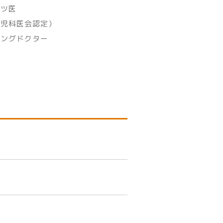
ーツ医
小児科医会認定）
ニングドクター