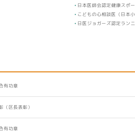
日本医師会認定健康スポ
こどもの心相談医（日本
日医ジョガーズ認定ラン
色有功章
彰（区長表彰）
色有功章