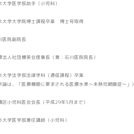
本大学医学部助手（小児科）
本大学大学院博士課程卒業 博士号取得
川医院副院長
療法人社団櫻美会理事長（兼：石川医院院長）
本大学法学部法律学科（通信課程）卒業
卒論は、「医療機関に要求される医療水準～未熟児網膜症～」
橋区小児科医会会長（平成29年5月まで）
本大学医学部兼任講師（小児科）