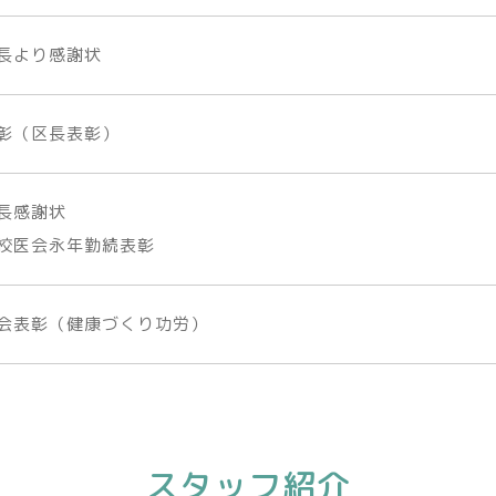
長より感謝状
彰（区長表彰）
長感謝状
校医会永年勤続表彰
会表彰（健康づくり功労）
スタッフ紹介